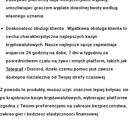
umozliwiajac graczom wyplate dowolnej kwoty wedlug
wlasnego uznania.
Doskonalosc obslugi klienta : Wyjatkowa obsluga klienta to
cecha charakterystyczna najlepszych kasyn
kryptowalutowych. Nasze najlepsze opcje zapewniaja
wsparcie 24 godziny na dobe, 7 dni w tygodniu za
posrednictwem czatu na zywo i innych platform, takich jak
Telegraf
i Discord, dzieki czemu pomoc jest zawsze
dostepna niezaleznie od Twojej strefy czasowej.
Z powodu te produkty, musisz uzyc znacznie lepiej kolysac sie
po krajobrazie kasyn kryptowalutowych, wybierajac platforme
zgodna z Twoimi preferencjami na zakresie bezpieczenstwa,
zakres gier i bedziesz elastycznosci finansowej.