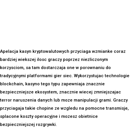
Dlaczego kasyno
kryptowalutowe sa np
popularne?
Apelacja kasyn kryptowalutowych przyciaga wzmianke coraz
bardziej wiekszej ilosc graczy poprzez niezliczonym
korzysciom, sa tam dostarczaja one w porownaniu do
tradycyjnymi platformami gier siec. Wykorzystujac technologie
blockchain, kasyno tego typu zapewniaja znacznie
bezpieczniejsze ekosystem, znacznie wiecej zmniejszajac
terror naruszenia danych lub moze manipulacji grami. Graczy
przyciagaja takie chopine ze wzgledu na pomocne transmisje,
splacone koszty operacyjne i mozesz obietnice
bezpieczniejszej rozgrywki.