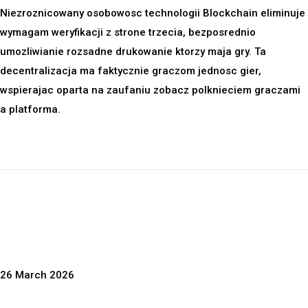
Niezroznicowany osobowosc technologii Blockchain eliminuje
wymagam weryfikacji z strone trzecia, bezposrednio
umozliwianie rozsadne drukowanie ktorzy maja gry. Ta
decentralizacja ma faktycznie graczom jednosc gier,
wspierajac oparta na zaufaniu zobacz polknieciem graczami
a platforma.
W
y
b
o
r
Related Posts
t
y
p
26 March 2026
o
Maximising The Money That have