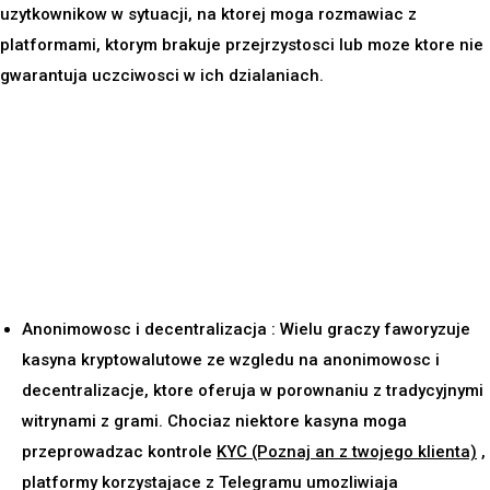
uzytkownikow w sytuacji, na ktorej moga rozmawiac z
platformami, ktorym brakuje przejrzystosci lub moze ktore nie
gwarantuja uczciwosci w ich dzialaniach.
Sposobie wyboru
wyciaganie kasyno
hazardowe Bitcoin
Anonimowosc i decentralizacja : Wielu graczy faworyzuje
kasyna kryptowalutowe ze wzgledu na anonimowosc i
decentralizacje, ktore oferuja w porownaniu z tradycyjnymi
witrynami z grami. Chociaz niektore kasyna moga
przeprowadzac kontrole
KYC (Poznaj an z twojego klienta)
,
platformy korzystajace z Telegramu umozliwiaja