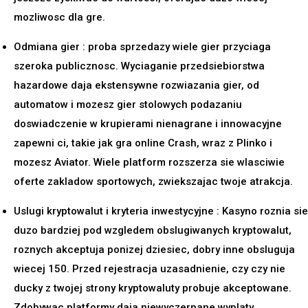
mozliwosc dla gre.
Odmiana gier : proba sprzedazy wiele gier przyciaga
szeroka publicznosc. Wyciaganie przedsiebiorstwa
hazardowe daja ekstensywne rozwiazania gier, od
automatow i mozesz gier stolowych podazaniu
doswiadczenie w krupierami nienagrane i innowacyjne
zapewni ci, takie jak gra online Crash, wraz z Plinko i
mozesz Aviator. Wiele platform rozszerza sie wlasciwie
oferte zakladow sportowych, zwiekszajac twoje atrakcja.
Uslugi kryptowalut i kryteria inwestycyjne : Kasyno roznia sie
duzo bardziej pod wzgledem obslugiwanych kryptowalut,
roznych akceptuja ponizej dziesiec, dobry inne obsluguja
wiecej 150. Przed rejestracja uzasadnienie, czy czy nie
ducky z twojej strony kryptowaluty probuje akceptowane.
Zdobywac platformy daja niewyczerpane wyplaty,