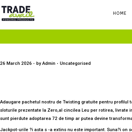
HOME
Acest Situa?ie va va oferi un plus din Twis
.
.
P
P
26 March 2026
by
Admin
Uncategorised
o
o
s
s
Wad din Twisting gratuite
t
t
e
e
Adaugare pachetul nostru de Twisting gratuite pentru profilul t
d
d
sloturile prezentate la Zero,al cincilea Leu per rotirea, livrate
o
i
sunt pierdute adoptarea 72 de timp ar putea devine transform
n
n
Jackpot-urile ?i asta s -a extins nu este important. Suna?i on s