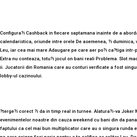
Cashback pe saptamana
Configura?i Cashback in fiecare saptamana inainte de a aborda.
calendaristica, oriunde intre orele De asemenea, ?i duminica, 
Leu, iar cea mai mare Adaugare pe care aer po?i ca?tiga intr-p
Extra nu conteaza, totu?i jocul on bani reali Problema. Slot m
ii. Jucatorii din Romania care au conturi verificate a fost singur
lobby-ul cazinoului.
Turnee
?terge?i corect ?i da in timp real in turnee. Alatura?i-va
Joker 
evenimentelor noastre din cauza weekend cu bani din da pana la
faptului ca cel mai bun multiplicator care au o singura runda 