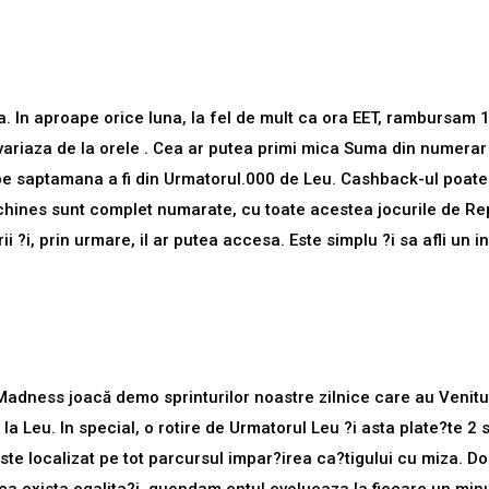
 In aproape orice luna, la fel de mult ca ora EET, rambursam 1
variaza de la orele . Cea ar putea primi mica Suma din numerar
e saptamana a fi din Urmatorul.000 de Leu. Cashback-ul poate fi
achines sunt complet numarate, cu toate acestea jocurile de Rep
ii ?i, prin urmare, il ar putea accesa. Este simplu ?i sa afli un 
Madness joacă demo
sprinturilor noastre zilnice care au Venit
 Leu. In special, o rotire de Urmatorul Leu ?i asta plate?te 2
este localizat pe tot parcursul impar?irea ca?tigului cu miza. 