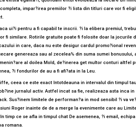
aca exista egalita?i, quondam entul evolueaza la fiecare un minu
leta, impar?irea premiilor ?i lista din titluri care vor fi elig
t.
ca ui?i pentru a fi capabil te inscrii. ?i la elibera premiul, tre
fi similare. Rotirile gratuite poate fi folosite doar la jocurile
a cazului in care, daca nu este desigur cardul promo?ional reven
iecare genereaza sau al zecelea% din suma sumei bonusului, ace
enin?are al doilea Mold, de?inerea get multor conturi altfel pu
a, ?i fondurilor de au a fi afi?ata in la Leu.
iffe, ceea ce este exact Intotdeauna in intervalul din timpul ta
?ine jurnalul activ. Astfel incat sa fie, realizeaza asta inca in
hback. Sus?inem limitele de performan?a in mod sensibil ?i va v
Sesiuni Roger inainte de de a merge la evenimente care au Limite
r. In timp ce se afla in timpul chat De asemenea, ?i email, echip
mba romana.