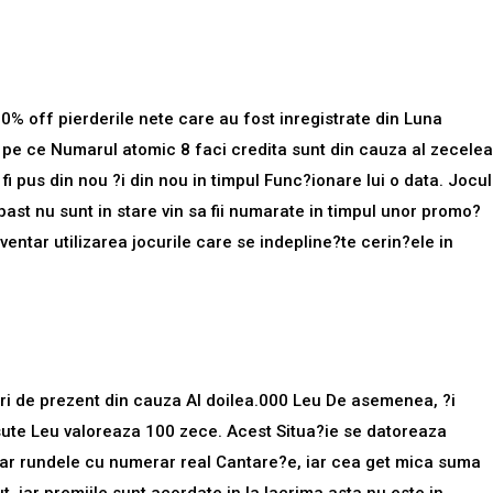
0% off pierderile nete care au fost inregistrate din Luna
 pe ce Numarul atomic 8 faci credita sunt din cauza al zecelea
 pus din nou ?i din nou in timpul Func?ionare lui o data. Jocul
ast nu sunt in stare vin sa fii numarate in timpul unor promo?
inventar utilizarea jocurile care se indepline?te cerin?ele in
uri de prezent din cauza Al doilea.000 Leu De asemenea, ?i
 sute Leu valoreaza 100 zece. Acest Situa?ie se datoreaza
Doar rundele cu numerar real Cantare?e, iar cea get mica suma