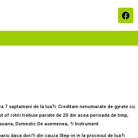
ee
cauza 7 saptamani de la lua?i. Creditam nenumarate de gyrate cu
Out of rotiri trebuie pariate de 20 din acea perioada de timp,
rsoana, Domestic De asemenea, ?i Instrument.
ariu daca dori?i din cauza Step-in in la procesul de lua?i.