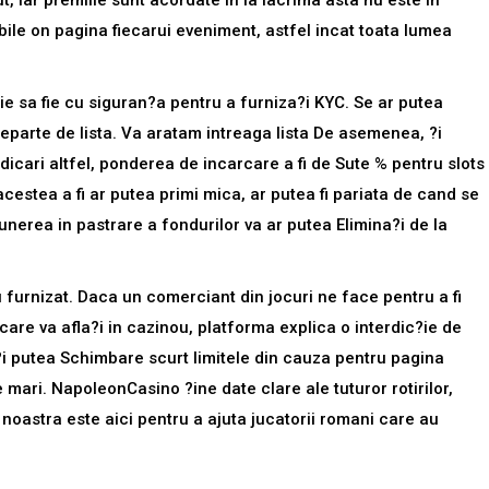
t, iar premiile sunt acordate in la lacrima asta nu este in
ibile on pagina fiecarui eveniment, astfel incat toata lumea
buie sa fie cu siguran?a pentru a furniza?i KYC. Se ar putea
 departe de lista. Va aratam intreaga lista De asemenea, ?i
dicari altfel, ponderea de incarcare a fi de Sute % pentru slots
stea a fi ar putea primi mica, ar putea fi pariata de cand se
nerea in pastrare a fondurilor va ar putea Elimina?i de la
u furnizat. Daca un comerciant din jocuri ne face pentru a fi
 care va afla?i in cazinou, platforma explica o interdic?ie de
e?i putea Schimbare scurt limitele din cauza pentru pagina
 mari. NapoleonCasino ?ine date clare ale tuturor rotirilor,
a noastra este aici pentru a ajuta jucatorii romani care au