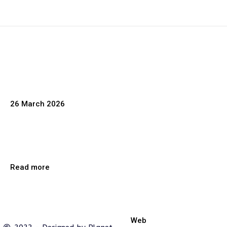
26 March 2026
2. Luckland � Really nice Extra Even offers of all of the
United kingdom Betting Sites
Read more
Web