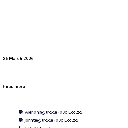
26 March 2026
How exactly to do a good Sloto’Cash Casino membership?
Read more
wiehann@trade-avail.co.za
johnte@trade-avail.co.za