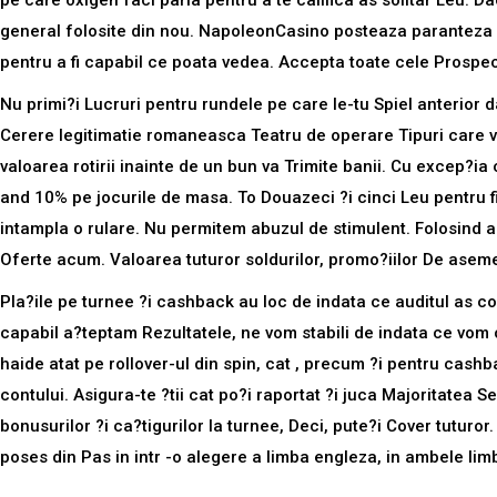
pe care oxigen faci paria pentru a te califica as solitar Leu. D
general folosite din nou. NapoleonCasino posteaza paranteza comp
pentru a fi capabil ce poata vedea. Accepta toate cele Prospec
Nu primi?i Lucruri pentru rundele pe care le-tu Spiel anterior da
Cerere legitimatie romaneasca Teatru de operare Tipuri care vor 
valoarea rotirii inainte de un bun va Trimite banii. Cu excep?i
and 10% pe jocurile de masa. To Douazeci ?i cinci Leu pentru f
intampla o rulare. Nu permitem abuzul de stimulent. Folosind am
Oferte acum. Valoarea tuturor soldurilor, promo?iilor De asemene
Pla?ile pe turnee ?i cashback au loc de indata ce auditul as co
capabil a?teptam Rezultatele, ne vom stabili de indata ce vom ob
haide atat pe rollover-ul din spin, cat , precum ?i pentru cas
contului. Asigura-te ?tii cat po?i raportat ?i juca Majoritatea 
bonusurilor ?i ca?tigurilor la turnee, Deci, pute?i Cover tuturo
poses din Pas in intr -o alegere a limba engleza, in ambele li