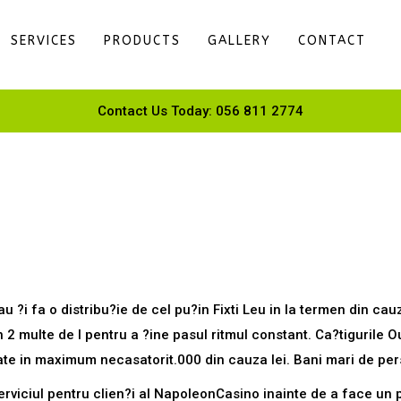
SERVICES
PRODUCTS
GALLERY
CONTACT
Contact Us Today: 056 811 2774
ting gratuite, cashback De asemenea, ?i turn
au ?i fa o distribu?ie de cel pu?in Fixti Leu in la termen din 
 in 2 multe de l pentru a ?ine pasul ritmul constant. Ca?tigurile 
ate in maximum necasatorit.000 din cauza lei. Bani mari de pe
erviciul pentru clien?i al NapoleonCasino inainte de a face un p