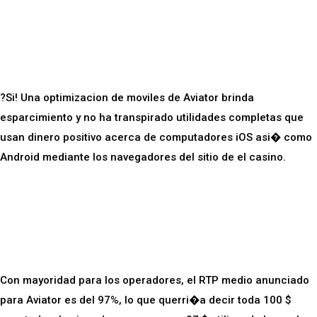
?Puedo apostar a Aviator
en mi telefonia?
?Si! Una optimizacion de moviles de Aviator brinda
esparcimiento y no ha transpirado utilidades completas que
usan dinero positivo acerca de computadores iOS asi� como
Android mediante los navegadores del sitio de el casino.
?Cual es nuestro RTP
vi�a sobre Aviator?
Con mayoridad para los operadores, el RTP medio anunciado
para Aviator es del 97%, lo que querri�a decir toda 100 $