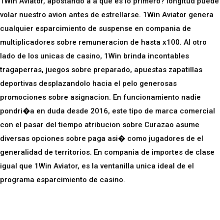
1Win Aviator, apostando a a que es lo primero? longitud puede
o
i
h
volar nuestro avion antes de estrellarse. 1Win Aviator genera
n
n
2
cualquier esparcimiento de suspense en compania de
0
multiplicadores sobre remuneracion de hasta x100. Al otro
2
lado de los unicas de casino, 1Win brinda incontables
6
tragaperras, juegos sobre preparado, apuestas zapatillas
deportivas desplazandolo hacia el pelo generosas
promociones sobre asignacion. En funcionamiento nadie
pondri�a en duda desde 2016, este tipo de marca comercial
con el pasar del tiempo atribucion sobre Curazao asume
diversas opciones sobre paga asi� como jugadores de el
generalidad de territorios. En compania de importes de clase
igual que 1Win Aviator, es la ventanilla unica ideal de el
programa esparcimiento de casino.
Mostbet Aviator