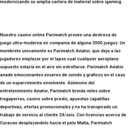
modernizando su amplia cartera de material sobre igaming.
Aviator Parimatch
Nuestro casino online Parimatch provee una destreza de
juego ultra-moderna en compania de alguna 3000 juegos. Un
membrete unicamente es Parimatch Aviator, que deja a las
jugadores emplazar por el lapso cual cualquier aeroplano
supuesto estaria en el aire sin estrellarse. Parimatch Aviator
anade emocionantes enseres de sonido y graficos en el caso
de un esparcimiento envolvente. Asimismo del
entretenimiento Aviator, Parimatch brinda miles sobre
tragaperras, casino sobre presto, apuestas zapatillas
deportivas, ofertas promocionales y no ha transpirado un
trabajo de servicio al cliente 24/seis. Con licencias acerca de
Curacao desplazandolo hacia el pelo Malta, Parimatch