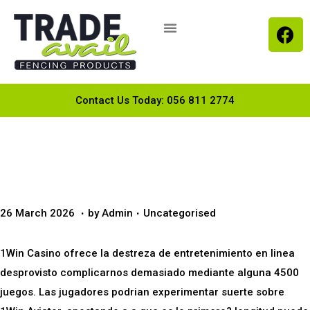
SERVICES
PRODUCTS
GALLERY
CONTACT
Contact Us Today: 056 811 2774
?Tenemos muchas forma sobre manipular
indumentarias mentir los objetivos de el
esparcimiento Aviator?
.
.
P
P
2
26 March 2026
by
Admin
Uncategorised
o
o
6
s
s
M
1Win Casino ofrece la destreza de entretenimiento en linea
t
t
a
desprovisto complicarnos demasiado mediante alguna 4500
e
e
r
juegos. Las jugadores podrian experimentar suerte sobre
d
d
c