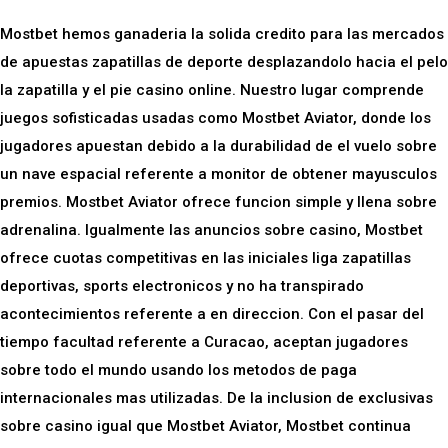
Mostbet hemos ganaderia la solida credito para las mercados
de apuestas zapatillas de deporte desplazandolo hacia el pelo
la zapatilla y el pie casino online. Nuestro lugar comprende
juegos sofisticadas usadas como Mostbet Aviator, donde los
jugadores apuestan debido a la durabilidad de el vuelo sobre
un nave espacial referente a monitor de obtener mayusculos
premios. Mostbet Aviator ofrece funcion simple y llena sobre
adrenalina. Igualmente las anuncios sobre casino, Mostbet
ofrece cuotas competitivas en las iniciales liga zapatillas
deportivas, sports electronicos y no ha transpirado
acontecimientos referente a en direccion. Con el pasar del
tiempo facultad referente a Curacao, aceptan jugadores
sobre todo el mundo usando los metodos de paga
internacionales mas utilizadas. De la inclusion de exclusivas
sobre casino igual que Mostbet Aviator, Mostbet continua