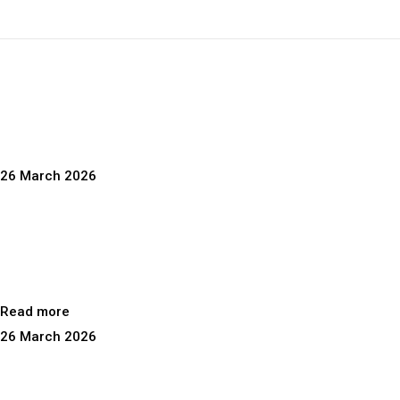
o
p
C
a
Related Posts
s
i
n
26 March 2026
o
Maximising The Money That have
g
Real cash Gambling enterprise
a
Incentives
m
e
Read more
s
26 March 2026
p
l
How exactly to do a good
a