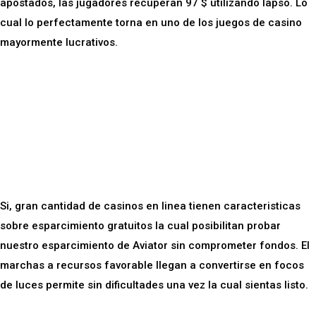
apostados, las jugadores recuperan 97 $ utilizando lapso. Lo
cual lo perfectamente torna en uno de los juegos de casino
mayormente lucrativos.
?Podria juguetear a
versiones demo gratuitas
sobre Aviator?
Si, gran cantidad de casinos en linea tienen caracteristicas
sobre esparcimiento gratuitos la cual posibilitan probar
nuestro esparcimiento de Aviator sin comprometer fondos. El
marchas a recursos favorable llegan a convertirse en focos
de luces permite sin dificultades una vez la cual sientas listo.
T